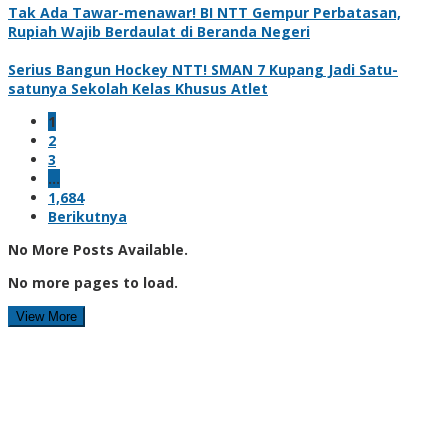
Tak Ada Tawar-menawar! BI NTT Gempur Perbatasan,
Rupiah Wajib Berdaulat di Beranda Negeri
Serius Bangun Hockey NTT! SMAN 7 Kupang Jadi Satu-
satunya Sekolah Kelas Khusus Atlet
1
2
3
…
1,684
Berikutnya
No More Posts Available.
No more pages to load.
View More