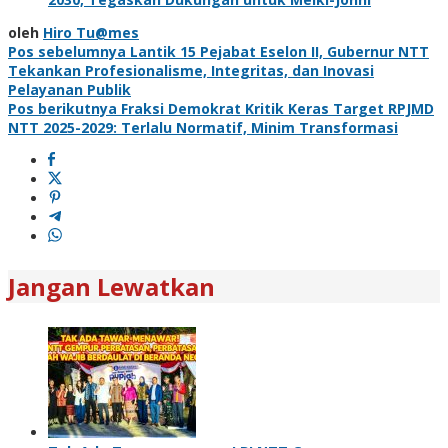
oleh
Hiro Tu@mes
Navigasi
Pos sebelumnya
Lantik 15 Pejabat Eselon II, Gubernur NTT
Tekankan Profesionalisme, Integritas, dan Inovasi
pos
Pelayanan Publik
Pos berikutnya
Fraksi Demokrat Kritik Keras Target RPJMD
NTT 2025-2029: Terlalu Normatif, Minim Transformasi
Jangan Lewatkan