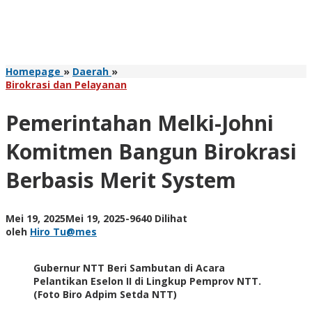
Pemerintahan
Homepage
»
Daerah
»
Melki-
Birokrasi dan Pelayanan
Johni
Komitmen
Pemerintahan Melki-Johni
Bangun
Birokrasi
Komitmen Bangun Birokrasi
Berbasis
Merit
Berbasis Merit System
System
oleh
Mei 19, 2025
Mei 19, 2025
-
9640 Dilihat
Hiro
oleh
Hiro Tu@mes
Tu@mes
Gubernur NTT Beri Sambutan di Acara
Pelantikan Eselon II di Lingkup Pemprov NTT.
(Foto Biro Adpim Setda NTT)