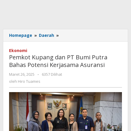
Pemkot
Homepage
»
Daerah
»
Kupang
dan
Ekonomi
PT
Pemkot Kupang dan PT Bumi Putra
Bumi
Bahas Potensi Kerjasama Asuransi
Putra
Bahas
oleh
Maret 26, 2025
-
6357 Dilihat
Potensi
Hiro
oleh
Hiro Tuames
Kerjasama
Tuames
Asuransi