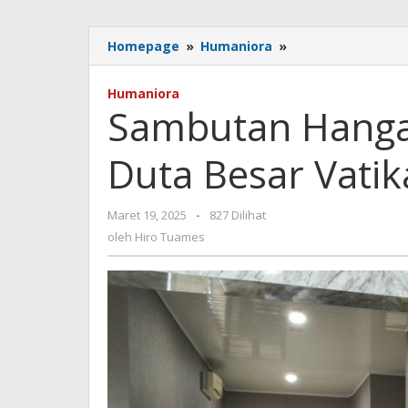
Sambutan
Homepage
»
Humaniora
»
Hangat
Tamu
Humaniora
Kehormatan
Sambutan Hang
Duta
Besar
Duta Besar Vatik
Vatikan
di
NTT
oleh
Maret 19, 2025
-
827 Dilihat
Hiro
oleh
Hiro Tuames
Tuames