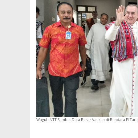
Wagub NTT Sambut Duta Besar Vatikan di Bandara El Tari