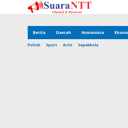
Lewati
ke
konten
Berita
Daerah
Humaniora
Ekono
Politik
Sport
Artis
Sepakbola