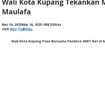
Wali Kota Kupang Tekankan M
Makna
Pernikahan
Maulafa
Sejati
bagi
56
oleh
Mei 16, 2025
Mei 16, 2025
-
988 Dilihat
Pasangan
Hiro
oleh
Hiro Tu@mes
di
Tu@mes
GMIT
Bet'el
Wali Kota Kupang Pose Bersama Pendeta GMIT Bet'el Mau
Maulafa