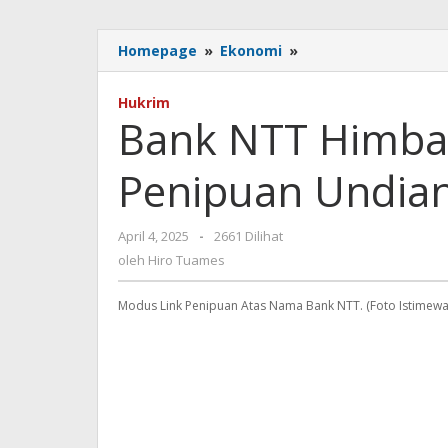
Bank
Homepage
»
Ekonomi
»
NTT
Himbau
Hukrim
Waspadai
Bank NTT Himba
Modus
Penipuan
Penipuan Undia
Undian
Berhadiah
oleh
April 4, 2025
-
2661 Dilihat
Hiro
oleh
Hiro Tuames
Tuames
Modus Link Penipuan Atas Nama Bank NTT. (Foto Istimewa