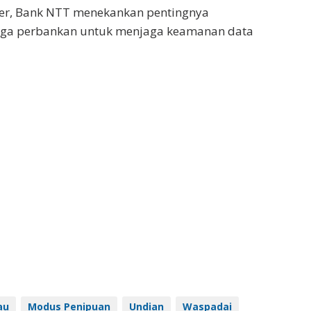
er, Bank NTT menekankan pentingnya
aga perbankan untuk menjaga keamanan data
au
Modus Penipuan
Undian
Waspadai