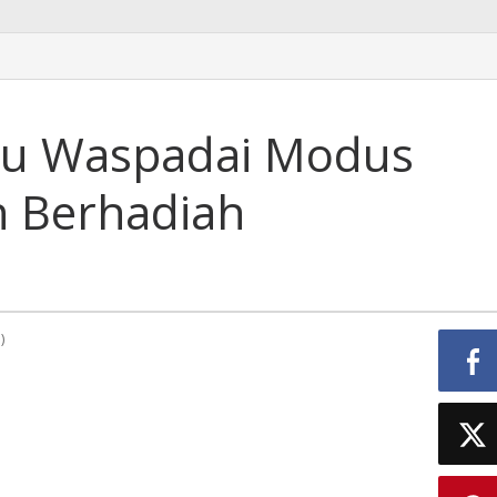
u Waspadai Modus
n Berhadiah
)