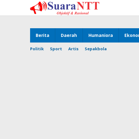
Lewati
ke
konten
Berita
Daerah
Humaniora
Ekono
Politik
Sport
Artis
Sepakbola