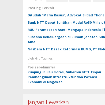
Posting Terkait
Dituduh “Mafia Kasus”, Advokat Bildad Thona
Bank NTT Dapat Suntikan Modal Rp30 Miliar, K
RUU Perampasan Aset: Mengapa Indonesia T
Suasana Kekeluargaan di Rumah Jabatan Gube
Amal
NasDem NTT Desak Reformasi BUMD, PT Floba
oleh
Hiro Tuames
Navigasi
Pos sebelumnya
Kunjungi Pulau Flores, Gubernur NTT Tinjau
pos
Pembangunan Infrastruktur dan Potensi
Ekonomi di Nagekeo
Jangan Lewatkan