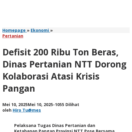
Defisit
Homepage
»
Ekonomi
»
200
Pertanian
Ribu
Ton
Defisit 200 Ribu Ton Beras,
Beras,
Dinas
Dinas Pertanian NTT Dorong
Pertanian
NTT
Kolaborasi Atasi Krisis
Dorong
Kolaborasi
Pangan
Atasi
Krisis
Pangan
oleh
Mei 10, 2025
Mei 10, 2025
-
1055 Dilihat
Hiro
oleh
Hiro Tu@mes
Tu@mes
Pelaksana Tugas Dinas Pertanian dan
Ketahanan Pangan Provinsi NTT Pose Bersama