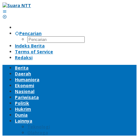
Lewati
ke
konten
Pencarian
Indeks Berita
Terms of Service
Redaksi
Berita
Daerah
Humaniora
Ekonomi
Nasional
Pariwisata
Politik
Hukrim
Dunia
Lainnya
Teknologi
Olahraga