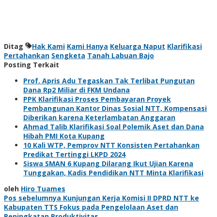
Ditag
Hak Kami
Kami Hanya
Keluarga Naput
Klarifikasi
Pertahankan
Sengketa
Tanah Labuan Bajo
Posting Terkait
Prof. Apris Adu Tegaskan Tak Terlibat Pungutan
Dana Rp2 Miliar di FKM Undana
PPK Klarifikasi Proses Pembayaran Proyek
Pembangunan Kantor Dinas Sosial NTT, Kompensasi
Diberikan karena Keterlambatan Anggaran
Ahmad Talib Klarifikasi Soal Polemik Aset dan Dana
Hibah PMI Kota Kupang
10 Kali WTP, Pemprov NTT Konsisten Pertahankan
Predikat Tertinggi LKPD 2024
Siswa SMAN 6 Kupang Dilarang Ikut Ujian Karena
Tunggakan, Kadis Pendidikan NTT Minta Klarifikasi
oleh
Hiro Tuames
Navigasi
Pos sebelumnya
Kunjungan Kerja Komisi II DPRD NTT ke
Kabupaten TTS Fokus pada Pengelolaan Aset dan
Peningkatan Produktivitas