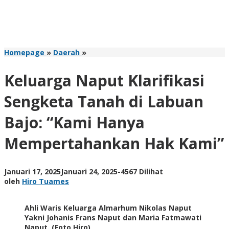
Keluarga
Homepage
»
Daerah
»
Naput
Klarifikasi
Keluarga Naput Klarifikasi
Sengketa
Tanah
Sengketa Tanah di Labuan
di
Labuan
Bajo: “Kami Hanya
Bajo:
"Kami
Mempertahankan Hak Kami”
Hanya
Mempertahankan
Hak
Kami"
oleh
Januari 17, 2025
Januari 24, 2025
-
4567 Dilihat
Hiro
oleh
Hiro Tuames
Tuames
Ahli Waris Keluarga Almarhum Nikolas Naput
Yakni Johanis Frans Naput dan Maria Fatmawati
Naput. (Foto Hiro)