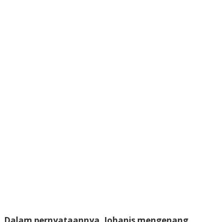
Dalam pernyataannya, Johanis mengenang