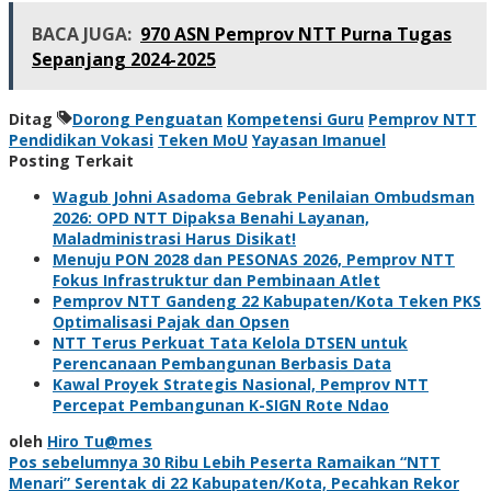
BACA JUGA:
970 ASN Pemprov NTT Purna Tugas
Sepanjang 2024-2025
Ditag
Dorong Penguatan
Kompetensi Guru
Pemprov NTT
Pendidikan Vokasi
Teken MoU
Yayasan Imanuel
Posting Terkait
Wagub Johni Asadoma Gebrak Penilaian Ombudsman
2026: OPD NTT Dipaksa Benahi Layanan,
Maladministrasi Harus Disikat!
Menuju PON 2028 dan PESONAS 2026, Pemprov NTT
Fokus Infrastruktur dan Pembinaan Atlet
Pemprov NTT Gandeng 22 Kabupaten/Kota Teken PKS
Optimalisasi Pajak dan Opsen
NTT Terus Perkuat Tata Kelola DTSEN untuk
Perencanaan Pembangunan Berbasis Data
Kawal Proyek Strategis Nasional, Pemprov NTT
Percepat Pembangunan K-SIGN Rote Ndao
oleh
Hiro Tu@mes
Navigasi
Pos sebelumnya
30 Ribu Lebih Peserta Ramaikan “NTT
Menari” Serentak di 22 Kabupaten/Kota, Pecahkan Rekor