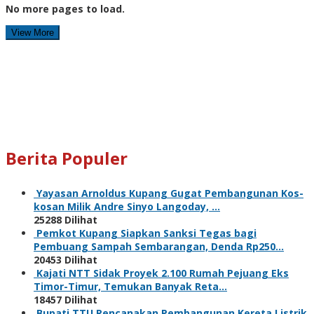
No more pages to load.
View More
Berita Populer
Yayasan Arnoldus Kupang Gugat Pembangunan Kos-
kosan Milik Andre Sinyo Langoday, …
25288 Dilihat
Pemkot Kupang Siapkan Sanksi Tegas bagi
Pembuang Sampah Sembarangan, Denda Rp250…
20453 Dilihat
Kajati NTT Sidak Proyek 2.100 Rumah Pejuang Eks
Timor-Timur, Temukan Banyak Reta…
18457 Dilihat
Bupati TTU Rencanakan Pembangunan Kereta Listrik