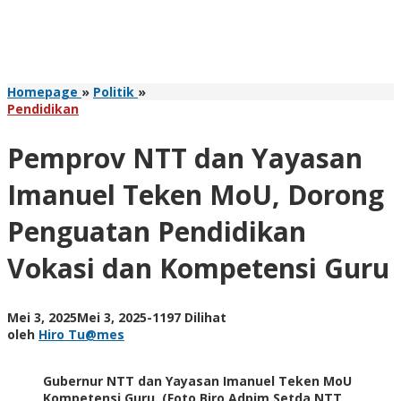
Pemprov
Homepage
»
Politik
»
NTT
Pendidikan
dan
Yayasan
Pemprov NTT dan Yayasan
Imanuel
Teken
Imanuel Teken MoU, Dorong
MoU,
Dorong
Penguatan Pendidikan
Penguatan
Pendidikan
Vokasi dan Kompetensi Guru
Vokasi
dan
Kompetensi
Guru
oleh
Mei 3, 2025
Mei 3, 2025
-
1197 Dilihat
Hiro
oleh
Hiro Tu@mes
Tu@mes
Gubernur NTT dan Yayasan Imanuel Teken MoU
Kompetensi Guru. (Foto Biro Adpim Setda NTT