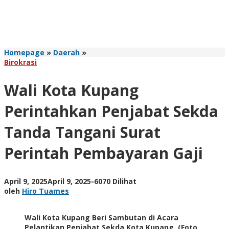
Wali
Homepage
»
Daerah
»
Kota
Birokrasi
Kupang
Perintahkan
Wali Kota Kupang
Penjabat
Sekda
Perintahkan Penjabat Sekda
Tanda
Tangani
Tanda Tangani Surat
Surat
Perintah
Perintah Pembayaran Gaji
Pembayaran
Gaji
oleh
April 9, 2025
April 9, 2025
-
6070 Dilihat
Hiro
oleh
Hiro Tuames
Tuames
Wali Kota Kupang Beri Sambutan di Acara
Pelantikan Penjabat Sekda Kota Kupang. (Foto