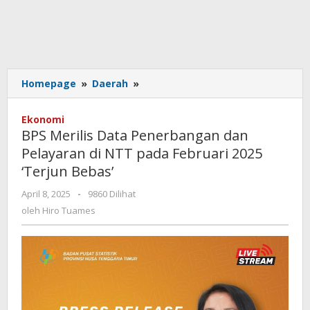
BPS
Homepage
»
Daerah
»
Merilis
Data
Ekonomi
Penerbangan
BPS Merilis Data Penerbangan dan
dan
Pelayaran di NTT pada Februari 2025
Pelayaran
‘Terjun Bebas’
di
NTT
oleh
April 8, 2025
-
9860 Dilihat
pada
Hiro
oleh
Hiro Tuames
Februari
Tuames
2025
'Terjun
Bebas'