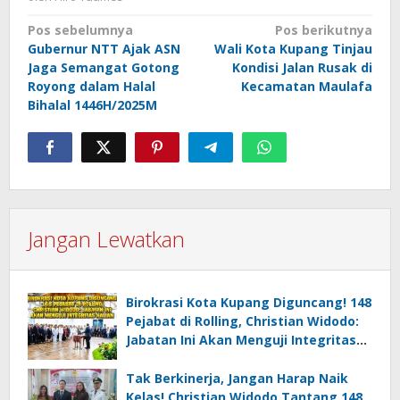
Navigasi
Pos sebelumnya
Pos berikutnya
Gubernur NTT Ajak ASN
Wali Kota Kupang Tinjau
pos
Jaga Semangat Gotong
Kondisi Jalan Rusak di
Royong dalam Halal
Kecamatan Maulafa
Bihalal 1446H/2025M
Jangan Lewatkan
Birokrasi Kota Kupang Diguncang! 148
Pejabat di Rolling, Christian Widodo:
Jabatan Ini Akan Menguji Integritas
Kalian
Tak Berkinerja, Jangan Harap Naik
Kelas! Christian Widodo Tantang 148