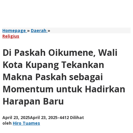
Di
Homepage
»
Daerah
»
Paskah
Religius
Oikumene,
Wali
Di Paskah Oikumene, Wali
Kota
Kupang
Kota Kupang Tekankan
Tekankan
Makna
Makna Paskah sebagai
Paskah
sebagai
Momentum untuk Hadirkan
Momentum
untuk
Harapan Baru
Hadirkan
Harapan
Baru
oleh
April 23, 2025
April 23, 2025
-
4412 Dilihat
Hiro
oleh
Hiro Tuames
Tuames