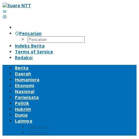
Lewati
ke
konten
Pencarian
Indeks Berita
Terms of Service
Redaksi
Berita
Daerah
Humaniora
Ekonomi
Nasional
Pariwisata
Politik
Hukrim
Dunia
Lainnya
Teknologi
Olahraga