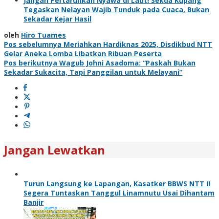
Jangan Pertaruhkan Nyawa di Laut! Sekda Kupang
Tegaskan Nelayan Wajib Tunduk pada Cuaca, Bukan
Sekadar Kejar Hasil
oleh
Hiro Tuames
Navigasi
Pos sebelumnya
Meriahkan Hardiknas 2025, Disdikbud NTT
Gelar Aneka Lomba Libatkan Ribuan Peserta
pos
Pos berikutnya
Wagub Johni Asadoma: “Paskah Bukan
Sekadar Sukacita, Tapi Panggilan untuk Melayani”
Jangan Lewatkan
Turun Langsung ke Lapangan, Kasatker BBWS NTT II
Segera Tuntaskan Tanggul Linamnutu Usai Dihantam
Banjir