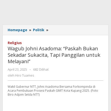
Wagub
Homepage
»
Politik
»
Johni
Asadoma:
Religius
“Paskah
Wagub Johni Asadoma: “Paskah Bukan
Bukan
Sekadar Sukacita, Tapi Panggilan untuk
Sekadar
Melayani”
Sukacita,
Tapi
oleh
April 23, 2025
-
682 Dilihat
Panggilan
Hiro
oleh
Hiro Tuames
untuk
Tuames
Melayani”
Wakil Gubernur NTT, Johni Asadoma Bersama Forkompinda di
Acara Pembukaan Prosesi Paskah GMIT Kota Kupang 2025. (Foto
Biro Adpim Setda NTT)