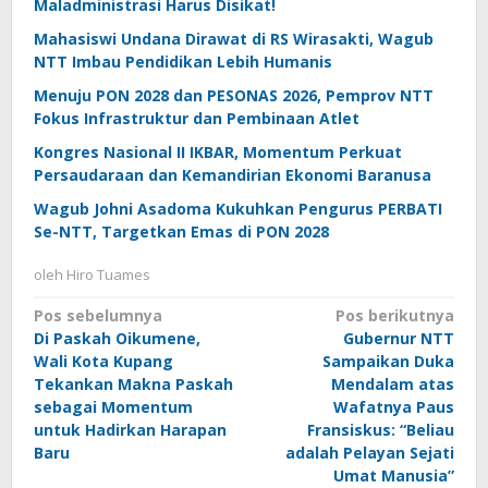
Maladministrasi Harus Disikat!
Mahasiswi Undana Dirawat di RS Wirasakti, Wagub
NTT Imbau Pendidikan Lebih Humanis
Menuju PON 2028 dan PESONAS 2026, Pemprov NTT
Fokus Infrastruktur dan Pembinaan Atlet
Kongres Nasional II IKBAR, Momentum Perkuat
Persaudaraan dan Kemandirian Ekonomi Baranusa
Wagub Johni Asadoma Kukuhkan Pengurus PERBATI
Se-NTT, Targetkan Emas di PON 2028
oleh
Hiro Tuames
Navigasi
Pos sebelumnya
Pos berikutnya
Di Paskah Oikumene,
Gubernur NTT
pos
Wali Kota Kupang
Sampaikan Duka
Tekankan Makna Paskah
Mendalam atas
sebagai Momentum
Wafatnya Paus
untuk Hadirkan Harapan
Fransiskus: “Beliau
Baru
adalah Pelayan Sejati
Umat Manusia”