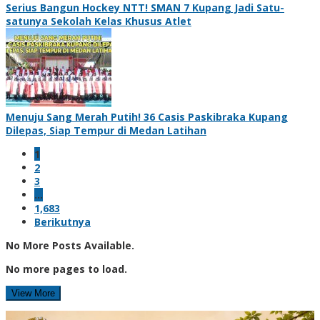
Serius Bangun Hockey NTT! SMAN 7 Kupang Jadi Satu-
satunya Sekolah Kelas Khusus Atlet
Menuju Sang Merah Putih! 36 Casis Paskibraka Kupang
Dilepas, Siap Tempur di Medan Latihan
1
2
3
…
1,683
Berikutnya
No More Posts Available.
No more pages to load.
View More