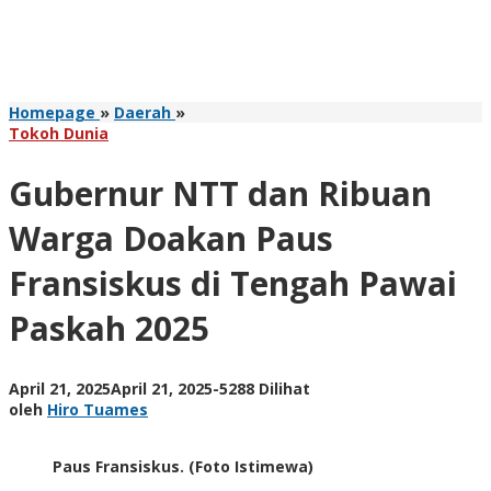
Gubernur
Homepage
»
Daerah
»
NTT
Tokoh Dunia
dan
Ribuan
Gubernur NTT dan Ribuan
Warga
Doakan
Warga Doakan Paus
Paus
Fransiskus
Fransiskus di Tengah Pawai
di
Tengah
Paskah 2025
Pawai
Paskah
2025
oleh
April 21, 2025
April 21, 2025
-
5288 Dilihat
Hiro
oleh
Hiro Tuames
Tuames
Paus Fransiskus. (Foto Istimewa)