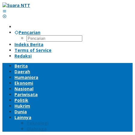
Lewati
ke
konten
Pencarian
Indeks Berita
Terms of Service
Redaksi
Berita
Daerah
Humaniora
Ekonomi
Nasional
Pariwisata
Politik
Hukrim
Dunia
Lainnya
Teknologi
Olahraga