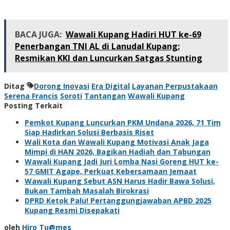
BACA JUGA:
Wawali Kupang Hadiri HUT ke-69
Penerbangan TNI AL di Lanudal Kupang:
Resmikan KKI dan Luncurkan Satgas Stunting
Ditag
Dorong Inovasi
Era Digital
Layanan Perpustakaan
Serena Francis
Soroti
Tantangan
Wawali Kupang
Posting Terkait
Pemkot Kupang Luncurkan PKM Undana 2026, 71 Tim
Siap Hadirkan Solusi Berbasis Riset
Wali Kota dan Wawali Kupang Motivasi Anak Jaga
Mimpi di HAN 2026, Bagikan Hadiah dan Tabungan
Wawali Kupang Jadi Juri Lomba Nasi Goreng HUT ke-
57 GMIT Agape, Perkuat Kebersamaan Jemaat
Wawali Kupang Sebut ASN Harus Hadir Bawa Solusi,
Bukan Tambah Masalah Birokrasi
DPRD Ketok Palu! Pertanggungjawaban APBD 2025
Kupang Resmi Disepakati
oleh
Hiro Tu@mes