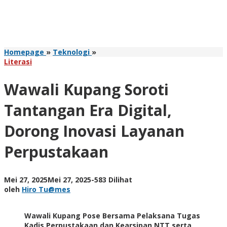
Wawali
Homepage
»
Teknologi
»
Kupang
Literasi
Soroti
Tantangan
Wawali Kupang Soroti
Era
Digital,
Tantangan Era Digital,
Dorong
Inovasi
Dorong Inovasi Layanan
Layanan
Perpustakaan
Perpustakaan
oleh
Mei 27, 2025
Mei 27, 2025
-
583 Dilihat
Hiro
oleh
Hiro Tu@mes
Tu@mes
Wawali Kupang Pose Bersama Pelaksana Tugas
Kadis Perpustakaan dan Kearsipan NTT serta